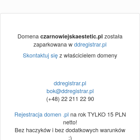
Domena
została
czarnowiejskaestetic.pl
zaparkowana w
ddregistrar.pl
Skontaktuj się
z właścicielem domeny
ddregistrar.pl
bok@ddregistrar.pl
(+48) 22 211 22 90
Rejestracja domen .pl
na rok TYLKO 15 PLN
netto!
Bez haczyków i bez dodatkowych warunków
:)